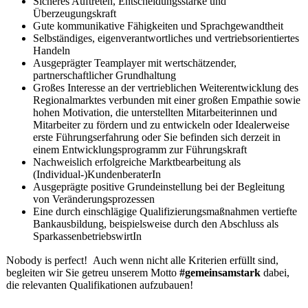
Sicheres Auftreten, Entscheidungsstärke und
Überzeugungskraft
Gute kommunikative Fähigkeiten und Sprachgewandtheit
Selbständiges, eigenverantwortliches und vertriebsorientiertes
Handeln
Ausgeprägter Teamplayer mit wertschätzender,
partnerschaftlicher Grundhaltung
Großes Interesse an der vertrieblichen Weiterentwicklung des
Regionalmarktes verbunden mit einer großen Empathie sowie
hohen Motivation, die unterstellten Mitarbeiterinnen und
Mitarbeiter zu fördern und zu entwickeln oder Idealerweise
erste Führungserfahrung oder Sie befinden sich derzeit in
einem Entwicklungsprogramm zur Führungskraft
Nachweislich erfolgreiche Marktbearbeitung als
(Individual-)KundenberaterIn
Ausgeprägte positive Grundeinstellung bei der Begleitung
von Veränderungsprozessen
Eine durch einschlägige Qualifizierungsmaßnahmen vertiefte
Bankausbildung, beispielsweise durch den Abschluss als
SparkassenbetriebswirtIn
Nobody is perfect! Auch wenn nicht alle Kriterien erfüllt sind,
begleiten wir Sie getreu unserem Motto
#gemeinsamstark
dabei,
die relevanten Qualifikationen aufzubauen!