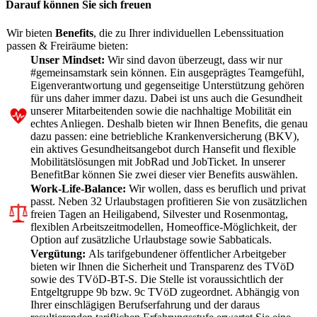
Darauf können Sie sich freuen
Wir bieten
Benefits
, die zu Ihrer individuellen Lebenssituation
passen & Freiräume bieten:
Unser Mindset:
Wir sind davon überzeugt, dass wir nur
#gemeinsamstark sein können. Ein ausgeprägtes Teamgefühl,
Eigenverantwortung und gegenseitige Unterstützung gehören
für uns daher immer dazu. Dabei ist uns auch die Gesundheit
unserer Mitarbeitenden sowie die nachhaltige Mobilität ein
echtes Anliegen. Deshalb bieten wir Ihnen Benefits, die genau
dazu passen: eine betriebliche Krankenversicherung (BKV),
ein aktives Gesundheitsangebot durch Hansefit und flexible
Mobilitätslösungen mit JobRad und JobTicket. In unserer
BenefitBar können Sie zwei dieser vier Benefits auswählen.
Work-Life-Balance:
Wir wollen, dass es beruflich und privat
passt. Neben 32 Urlaubstagen profitieren Sie von zusätzlichen
freien Tagen an Heiligabend, Silvester und Rosenmontag,
flexiblen Arbeitszeitmodellen, Homeoffice-Möglichkeit, der
Option auf zusätzliche Urlaubstage sowie Sabbaticals.
Vergütung:
Als tarifgebundener öffentlicher Arbeitgeber
bieten wir Ihnen die Sicherheit und Transparenz des TVöD
sowie des TVöD-BT-S. Die Stelle ist voraussichtlich der
Entgeltgruppe 9b bzw. 9c TVöD zugeordnet. Abhängig von
Ihrer einschlägigen Berufserfahrung und der daraus