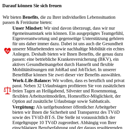
Darauf können Sie sich freuen
Wir bieten
Benefits
, die zu Ihrer individuellen Lebenssituation
passen & Freiräume bieten:
Unser Mindset:
Wir sind davon überzeugt, dass wir nur
#gemeinsamstark sein können. Ein ausgeprägtes Teamgefühl,
Eigenverantwortung und gegenseitige Unterstützung gehören
für uns daher immer dazu. Dabei ist uns auch die Gesundheit
unserer Mitarbeitenden sowie nachhaltige Mobilität ein echtes
Anliegen. Deshalb bieten wir Ihnen Benefits, die genau dazu
passen: eine betriebliche Krankenversicherung (BKV), ein
aktives Gesundheitsangebot durch Hansefit und flexible
Mobilitätslösungen mit JobRad und JobTicket. In unserer
BenefitBar können Sie zwei dieser vier Benefits auswählen.
Work-Life-Balance:
Wir wollen, dass es beruflich und privat
passt. Neben 32 Urlaubstagen profitieren Sie von zusätzlichen
freien Tagen an Heiligabend, Silvester und Rosenmontag,
flexiblen Arbeitszeitmodellen, Homeoffice-Möglichkeit, der
Option auf zusätzliche Urlaubstage sowie Sabbaticals.
Vergütung:
Als tarifgebundener öffentlicher Arbeitgeber
bieten wir Ihnen die Sicherheit und Transparenz des TVöD
sowie des TVöD-BT-S. Die Stelle ist voraussichtlich der
Entgeltgruppe 10 TVöD zugeordnet. Abhängig von Ihrer
einschlägigen Berufserfahrung und der daraus resultierenden