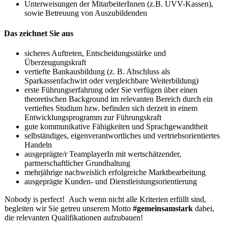
Unterweisungen der MitarbeiterInnen (z.B. UVV-Kassen),
sowie Betreuung von Auszubildenden
Das zeichnet Sie aus
sicheres Auftreten, Entscheidungsstärke und
Überzeugungskraft
vertiefte Bankausbildung (z. B. Abschluss als
Sparkassenfachwirt oder vergleichbare Weiterbildung)
erste Führungserfahrung oder Sie verfügen über einen
theoretischen Background im relevanten Bereich durch ein
vertieftes Studium bzw. befinden sich derzeit in einem
Entwicklungsprogramm zur Führungskraft
gute kommunikative Fähigkeiten und Sprachgewandtheit
selbständiges, eigenverantwortliches und vertriebsorientiertes
Handeln
ausgeprägte/r TeamplayerIn mit wertschätzender,
partnerschaftlicher Grundhaltung
mehrjährige nachweislich erfolgreiche Marktbearbeitung
ausgeprägte Kunden- und Dienstleistungsorientierung
Nobody is perfect! Auch wenn nicht alle Kriterien erfüllt sind,
begleiten wir Sie getreu unserem Motto
#gemeinsamstark
dabei,
die relevanten Qualifikationen aufzubauen!